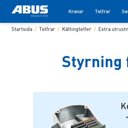
Kranar
Telfrar
Se
Startsida
Telfrar
Kättingtelfer
Extra utrust
Styrning 
K