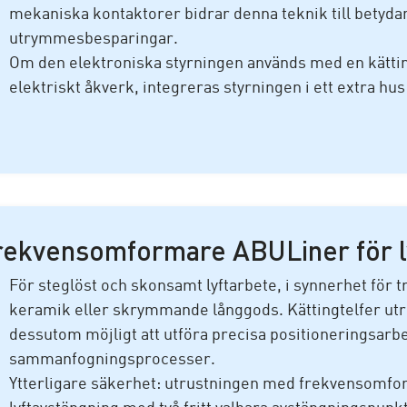
mekaniska kontaktorer bidrar denna teknik till betyda
utrymmesbesparingar.
Om den elektroniska styrningen används med en kätting
elektriskt åkverk, integreras styrningen i ett extra hus
rekvensomformare ABULiner för l
För steglöst och skonsamt lyftarbete, i synnerhet för t
keramik eller skrymmande långgods. Kättingtelfer ut
dessutom möjligt att utföra precisa positioneringsar
sammanfogningsprocesser.
Ytterligare säkerhet: utrustningen med frekvensomfo