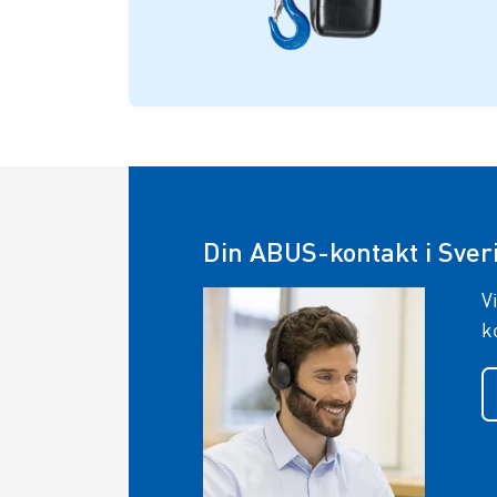
Din ABUS-kontakt i Sver
V
k