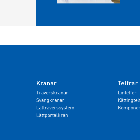
Kranar
Telfrar
Traverskranar
Lintelfer
Svängkranar
Kättingtel
Lättraverssystem
Komponent
Lättportalkran