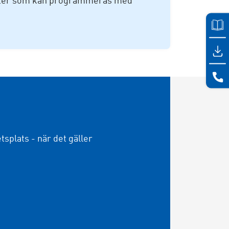
unkter som kan programmeras med
etsplats - när det gäller