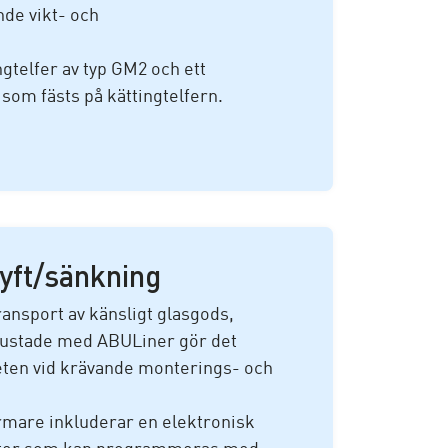
nde vikt- och
telfer av typ GM2 och ett
 som fästs på kättingtelfern.
yft/sänkning
ransport av känsligt glasgods,
rustade med ABULiner gör det
beten vid krävande monterings- och
rmare inkluderar en elektronisk