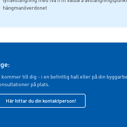
lyftavstängning med två fritt valbara avstängningsp
hängmanöverdonet
ige:
i kommer till dig - i en befintlig hall eller på din byggarb
onsultationer på plats.
Här hittar du din kontaktperson!