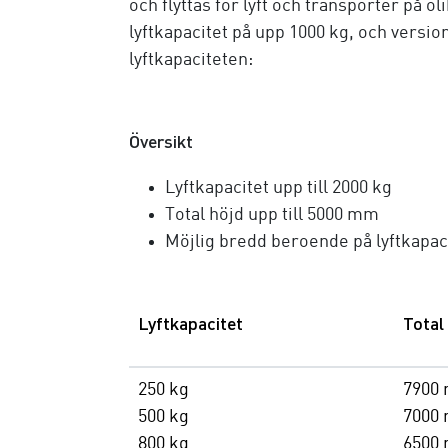
och flyttas för lyft och transporter på 
lyftkapacitet på upp 1000 kg, och versio
lyftkapaciteten:
Översikt
Lyftkapacitet upp till 2000 kg
Total höjd upp till 5000 mm
Möjlig bredd beroende på lyftkapaci
Lyftkapacitet
Total
250 kg
7900
500 kg
7000
800 kg
6500