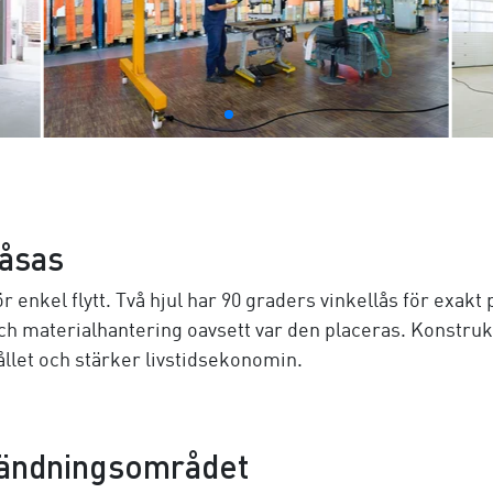
låsas
r enkel flytt. Två hjul har 90 graders vinkellås för exakt
t- och materialhantering oavsett var den placeras. Konst
llet och stärker livstidsekonomin.
vändningsområdet