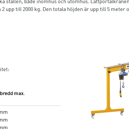
olika ställen, både inomhus och utomhus. Lättportalkranen
n 2 upp till 2000 kg. Den totala höjden är upp till 5 met
tet:
 bredd max.
 mm
 mm
 mm