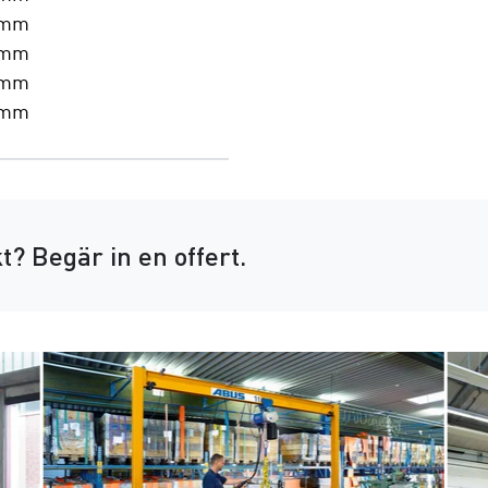
 mm
 mm
 mm
 mm
t?
Begär in en offert.