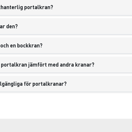
thanterlig portalkran?
rar den?
 och en bockkran?
ig portalkran jämfört med andra kranar?
llgängliga för portalkranar?