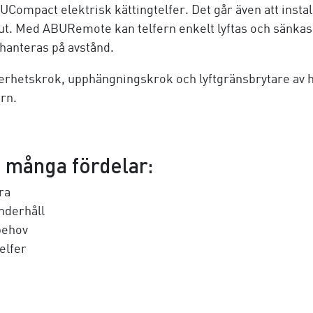
ompact elektrisk kättingtelfer. Det går även att instal
t. Med ABURemote kan telfern enkelt lyftas och sänkas 
 hanteras på avstånd.
erhetskrok, upphängningskrok och lyftgränsbrytare av h
rn.
 många fördelar:
ra
nderhåll
behov
elfer