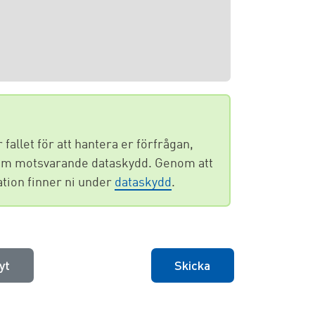
fallet för att hantera er förfrågan,
te om motsvarande dataskydd. Genom att
ation finner ni under
dataskydd
.
yt
Skicka