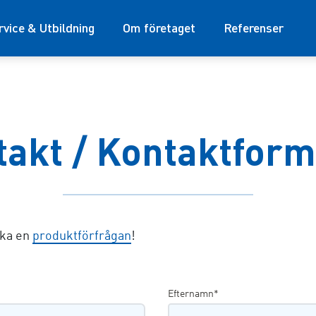
rvice & Utbildning
Om företaget
Referenser
takt / Kontaktform
cka en
produktförfrågan
!
Efternamn*