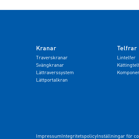
Kranar
Telfrar
Traverskranar
Lintelfer
Svängkranar
Kättingtel
Lättraverssystem
Komponent
Lättportalkran
Impressum
Integritetspolicy
Inställningar för c