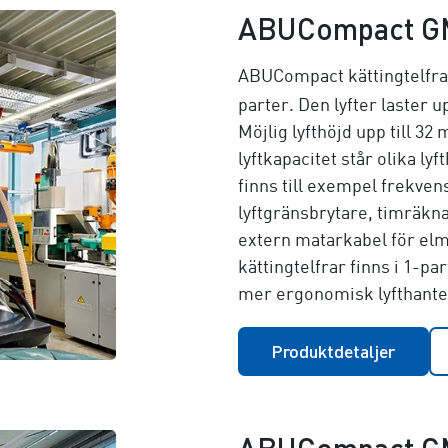
ABUCompact G
ABUCompact kättingtelfrar
parter. Den lyfter laster up
Möjlig lyfthöjd upp till
32 m
lyftkapacitet står olika ly
finns till exempel frekve
lyftgränsbrytare, timräk
extern matarkabel för elm
kättingtelfrar finns i 1-pa
mer ergonomisk lyfthante
Produktdetaljer