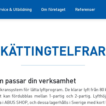
rvice & Utbildning
Om företaget
Referenser
KÄTTINGTELFRAR
om passar din verksamhet
kransystem för lätta lyftprogram. De klarar lyft från 80 k
lt kan fördubblas mellan 1-partig och 2-partig. Lyfthö
la i ABUS SHOP, och dessa lagerhålls i Sverige med kort 