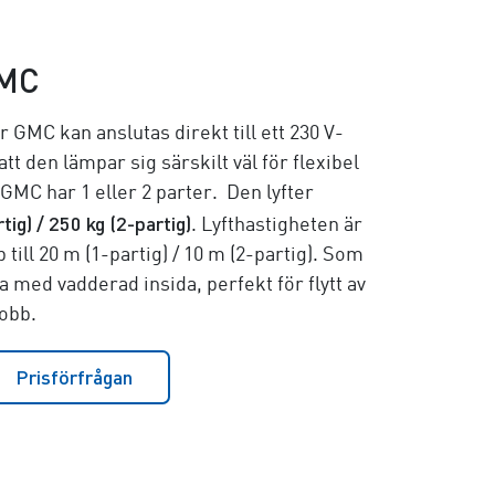
GMC
GMC kan anslutas direkt till ett 230 V-
att den lämpar sig särskilt väl för flexibel
C har 1 eller 2 parter. Den lyfter
tig) / 250 kg (2-partig)
. Lyfthastigheten är
 till
20 m (1-partig) / 10 m (2-partig)
. Som
 med vadderad insida, perfekt för flytt av
jobb.
Prisförfrågan