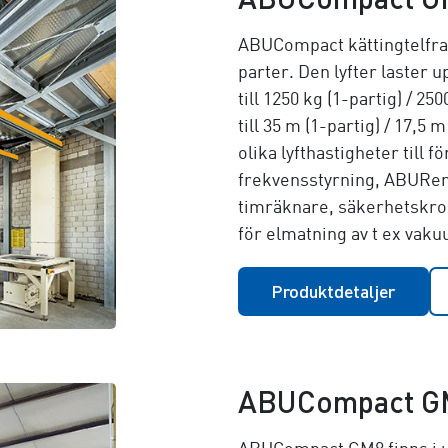
ABUCompact kättingtelfrar
parter. Den lyfter laster u
till
1250 kg (1-partig) / 250
till
35 m (1-partig) / 17,5 m
olika lyfthastigheter till 
frekvensstyrning, ABURemo
timräknare, säkerhetskro
för elmatning av t ex vak
Produktdetaljer
ABUCompact G