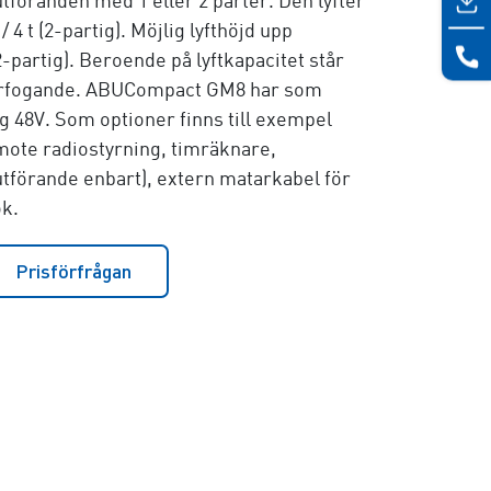
föranden med 1 eller 2 parter. Den lyfter
 / 4 t (2-partig)
. Möjlig lyfthöjd upp
2-partig)
. Beroende på lyftkapacitet står
l förfogande. ABUCompact GM8 har som
48V. Som optioner finns till exempel
ote radiostyrning, timräknare,
utförande enbart), extern matarkabel för
k.
Prisförfrågan