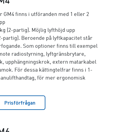
M4
 GM4 finns i utföranden med 1 eller 2
upp
 kg (2-partig)
. Möjlig lyfthöjd upp
2-partig)
. Beroende på lyftkapacitet står
förfogande. Som optioner finns till exempel
te radiostyrning, lyftgränsbrytare,
k, upphängningskrok, extern matarkabel
umok. För dessa kättingtelfrar finns i 1-
manulifthandtag, för mer ergonomisk
Prisförfrågan
M6