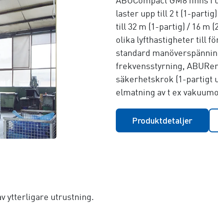
ABUCompact GM8 finns i ut
laster upp till
2 t (1-partig)
till
32 m (1-partig) / 16 m (
olika lyfthastigheter til
standard manöverspänning 
frekvensstyrning, ABURem
säkerhetskrok (1-partigt 
elmatning av t ex vakuumo
Produktdetaljer
v ytterligare utrustning.