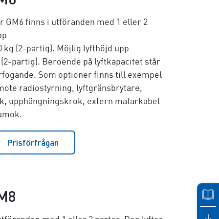
 GM6 finns i utföranden med 1 eller 2
pp
0 kg (2-partig)
. Möjlig lyfthöjd upp
 (2-partig)
. Beroende på lyftkapacitet står
förfogande. Som optioner finns till exempel
te radiostyrning, lyftgränsbrytare,
k, upphängningskrok, extern matarkabel
uumok.
Prisförfrågan
M8