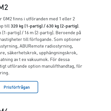
M2
 GM2 finns i utföranden med 1 eller 2
320 kg (1-partig) / 630 kg (2-partig)
.
p till
 (1-partig) / 16 m (2-partig)
. Beroende på
fthastigheter till förfogande. Som optioner
nsstyrning, ABURemote radiostyrning,
nare, säkerhetskrok, upphängningskrok,
atning av t ex vakuumok. För dessa
rtigt utförande option manulifthandtag, för
ring.
Prisförfrågan