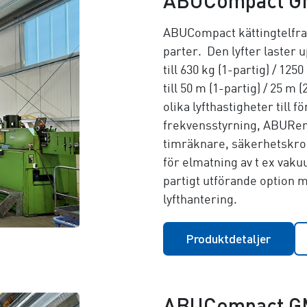
ABUCompact G
ABUCompact kättingtelfrar
parter. Den lyfter laster 
till
630 kg (1-partig) / 1250
till
50 m (1-partig) / 25 m (
olika lyfthastigheter till 
frekvensstyrning, ABURemo
timräknare, säkerhetskro
för elmatning av t ex vaku
partigt utförande option 
lyfthantering.
Produktdetaljer
ABUCompact G