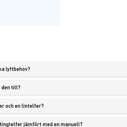
ka lyftbehov?
den till?
r och en lintelfer?
ättingtelfer jämfört med en manuell?