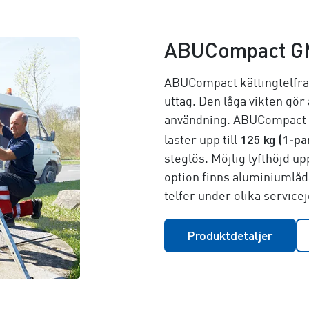
ABUCompact 
ABUCompact kättingtelfrar 
uttag. Den låga vikten gör 
användning. ABUCompact GM
125 kg (1-par
laster upp till
steglös. Möjlig lyfthöjd upp
option finns aluminiumlåda
telfer under olika service
Produktdetaljer