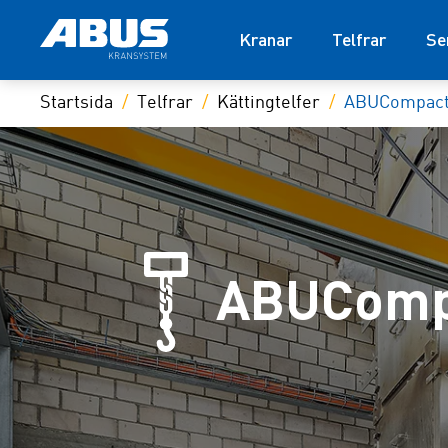
Kranar
Telfrar
Se
Startsida
Telfrar
Kättingtelfer
ABUCompac
ABUComp