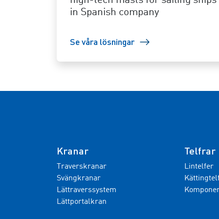
high-tech masts for sailing ships
in Spanish company
Se våra lösningar
Kranar
Telfrar
Traverskranar
Lintelfer
Svängkranar
Kättingtel
Lättraverssystem
Komponent
Lättportalkran