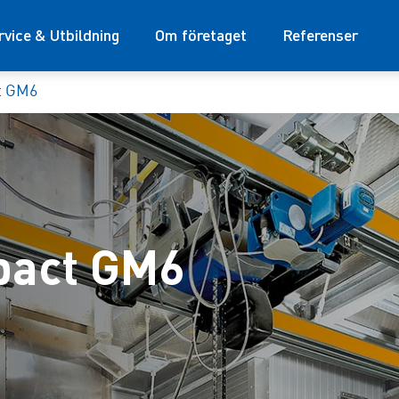
rvice & Utbildning
Om företaget
Referenser
t GM6
act GM6