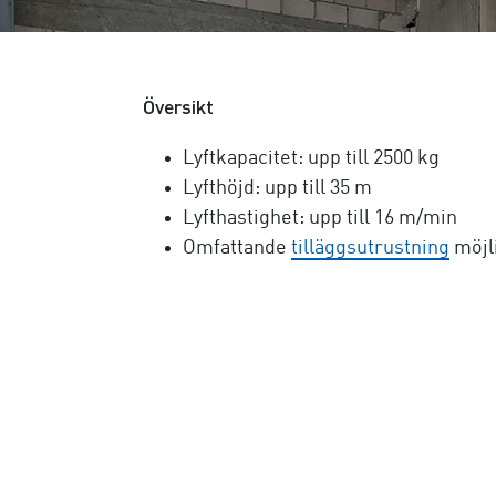
Översikt
Lyftkapacitet: upp till 250
0 kg
Lyfthöjd: upp till 3
5 m
Lyfthastighet: upp till 1
6 m
/min
Omfattande
tilläggsutrustning
möjl