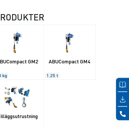
PRODUKTER
BUCompact GM2
ABUCompact GM4
0 kg
1.25 t
illäggsutrustning