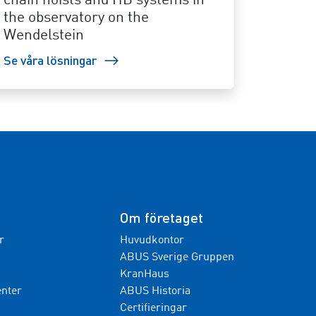
chain hoists and HB systems in
the observatory on the
Wendelstein
Se våra lösningar
Om företaget
r
Huvudkontor
ABUS Sverige Gruppen
KranHaus
nter
ABUS Historia
Certifieringar