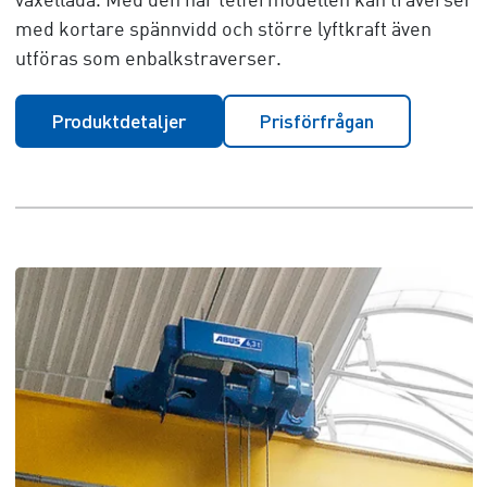
växellåda. Med den här telfermodellen kan traverser
med kortare spännvidd och större lyftkraft även
utföras som enbalkstraverser.
Produktdetaljer
Prisförfrågan