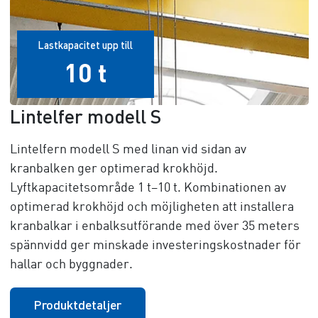
Lastkapacitet upp till
10 t
Lintelfer modell S
Lintelfern modell S med linan vid sidan av
kranbalken ger optimerad krokhöjd.
Lyftkapacitetsområde 1
t–10 t
. Kombinationen av
optimerad krokhöjd och möjligheten att installera
kranbalkar i enbalksutförande med över 3
5 m
eters
spännvidd ger minskade investeringskostnader för
hallar och byggnader.
Produktdetaljer