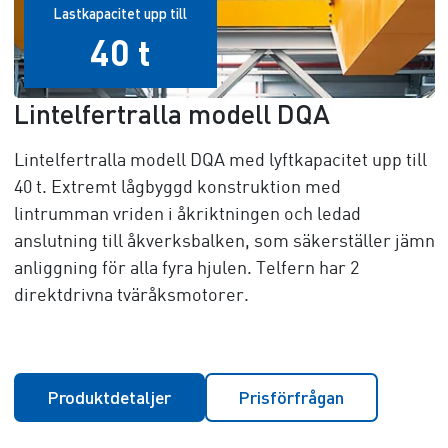
Lastkapacitet upp till
40 t
Lintelfertralla modell DQA
Lintelfertralla modell DQA med lyftkapacitet upp till
4
0 t
. Extremt lågbyggd konstruktion med
lintrumman vriden i åkriktningen och ledad
anslutning till åkverksbalken, som säkerställer jämn
anliggning för alla fyra hjulen. Telfern har 2
direktdrivna tväråksmotorer.
Produktdetaljer
Prisförfrågan