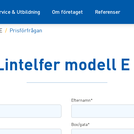
rvice & Utbildning
Om företaget
Referenser
E
Prisförfrågan
 Lintelfer modell E
Efternamn*
Box/gata*