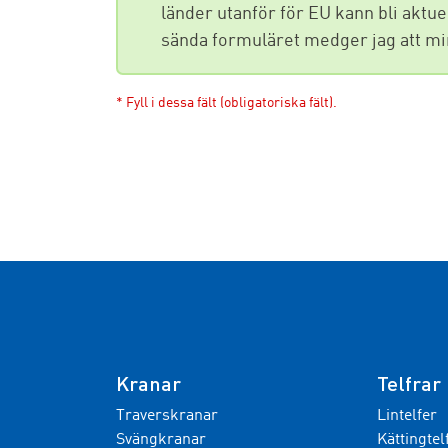
länder utanför för EU kann bli aktu
sända formuläret medger jag att min
* Fyll i dessa fält (obligatoriska fält).
Kranar
Telfrar
Traverskranar
Lintelfer
Svängkranar
Kättingtel