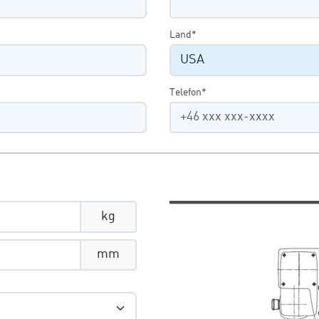
Land*
Telefon*
kg
mm