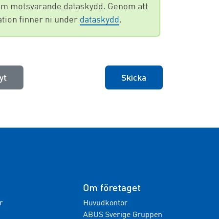
te om motsvarande dataskydd. Genom att
ation finner ni under
dataskydd
.
yt
Skicka
Om företaget
r
Huvudkontor
ABUS Sverige Gruppen