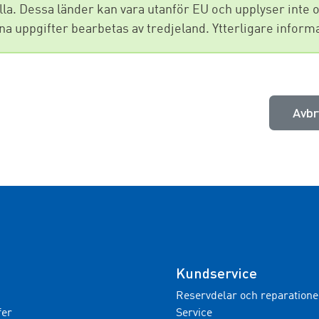
ella. Dessa länder kan vara utanför EU och upplyser in
a uppgifter bearbetas av tredjeland. Ytterligare inform
Avbr
Kundservice
Reservdelar och reparatione
fer
Service