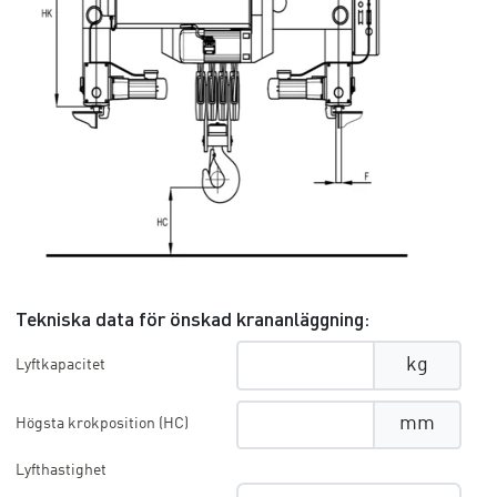
Tekniska data för önskad krananläggning:
kg
Lyftkapacitet
mm
Högsta krokposition (HC)
Lyfthastighet