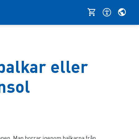
balkar eller
nsol
nen. Man borrar igenom balkarna från