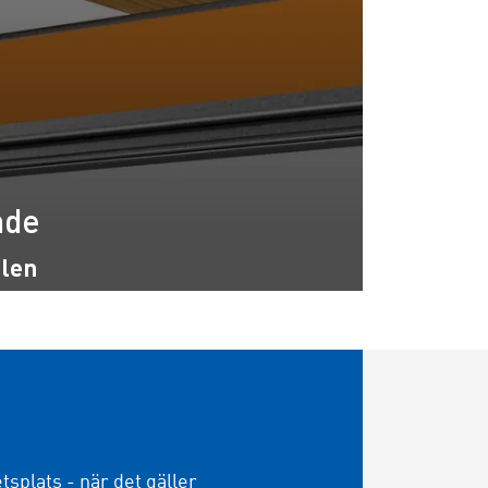
nde
olen
etsplats - när det gäller