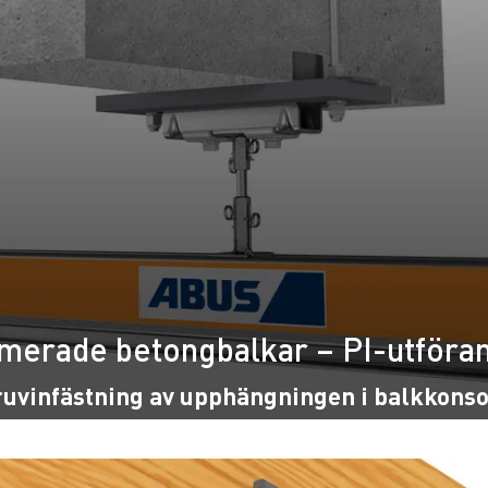
merade betongbalkar – PI-utföra
uvinfästning av upphängningen i balkkons