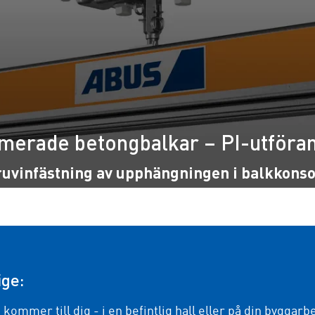
merade betongbalkar – PI-utföra
uvinfästning av upphängningen i balkkons
ige:
i kommer till dig - i en befintlig hall eller på din byggarb