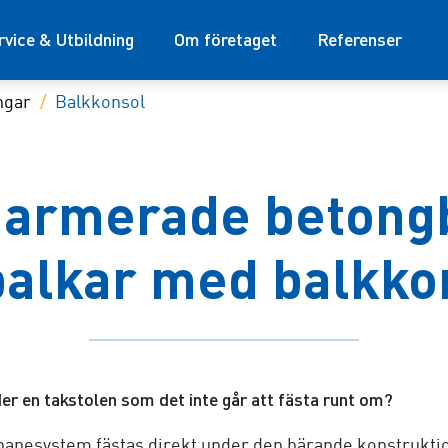
rvice & Utbildning
Om företaget
Referenser
ngar
Balkkonsol
i armerade betong
balkar med balkko
er en takstolen som det inte går att fästa runt om?
anesystem fästas direkt under den bärande konstruktio