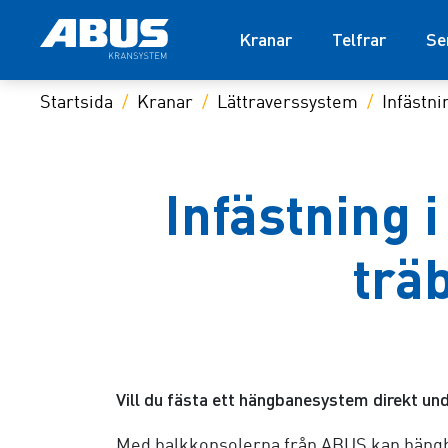
Kranar
Telfrar
Se
Startsida
Kranar
Lättraverssystem
Infästni
Infästning 
trä
Vill du fästa ett hängbanesystem direkt und
Med balkkonsolerna från ABUS kan hängb