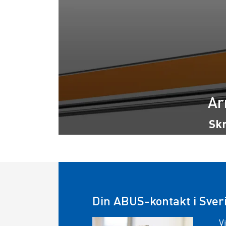
Ar
Skr
Din ABUS-kontakt i Sver
V