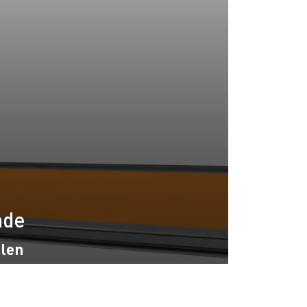
nde
olen