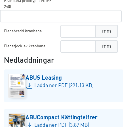
Kranbana profiltyp (t ex IPE
240)
mm
Flänsbredd kranbana
mm
Flänstjocklek kranbana
Nedladdningar
ABUS Leasing
Ladda ner PDF (291.13 KB)
ABUCompact Kättingtelfrer
Ladda ner PDF (3.87 MB)