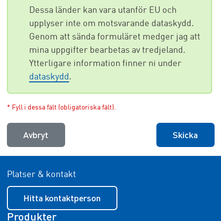
Dessa länder kan vara utanför EU och
upplyser inte om motsvarande dataskydd.
Genom att sända formuläret medger jag att
mina uppgifter bearbetas av tredjeland.
Ytterligare information finner ni under
dataskydd
.
* Fyll i dessa fält (obligatoriska fält).
Avbryt
Skicka
Platser & kontakt
Hitta kontaktperson
Produkter