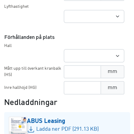
Lyfthastighet
Förhållanden på plats
Hall
Mått upp till överkant kranbalk
mm
(HS)
mm
Inre hallhöjd (HG)
Nedladdningar
ABUS Leasing
Ladda ner PDF (291.13 KB)