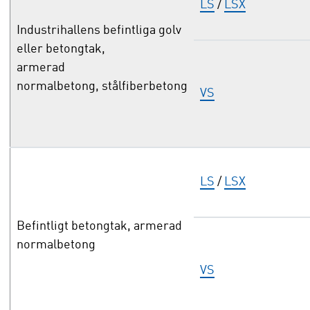
LS
/
LSX
Industrihallens befintliga golv
eller betongtak,
armerad
normalbetong, stålfiberbetong
VS
LS
/
LSX
Befintligt betongtak, armerad
normalbetong
VS