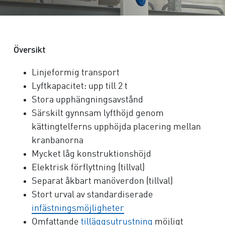
Översikt
Linjeformig transport
Lyftkapacitet: upp till 2 t
Stora upphängningsavstånd
Särskilt gynnsam lyfthöjd genom
kättingtelferns upphöjda placering mellan
kranbanorna
Mycket låg konstruktionshöjd
Elektrisk förflyttning (tillval)
Separat åkbart manöverdon (tillval)
Stort urval av standardiserade
infästningsmöjligheter
Omfattande
tilläggsutrustning
möjligt