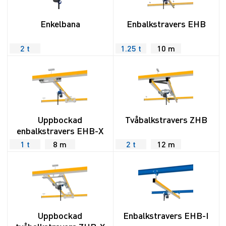
Enkelbana
Enbalkstravers EHB
2 t
1.25 t
10 m
Uppbockad
Tvåbalkstravers ZHB
enbalkstravers EHB-X
1 t
8 m
2 t
12 m
Uppbockad
Enbalkstravers EHB-I