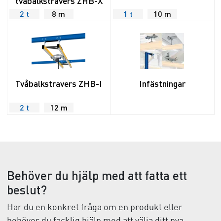
tvåbalkstravers ZHB-X
2 t
8 m
1 t
10 m
Tvåbalkstravers ZHB-I
Infästningar
2 t
12 m
Behöver du hjälp med att fatta ett
beslut?
Har du en konkret fråga om en produkt eller