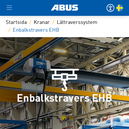
Startsida
Kranar
Lättraverssystem
Enbalkstravers EHB
Enbalkstravers EHB