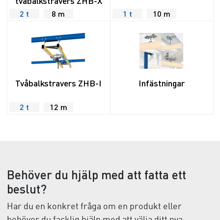
tvåbalkstravers ZHB-X
2 t
8 m
1 t
10 m
Tvåbalkstravers ZHB-I
Infästningar
2 t
12 m
Behöver du hjälp med att fatta ett
beslut?
Har du en konkret fråga om en produkt eller