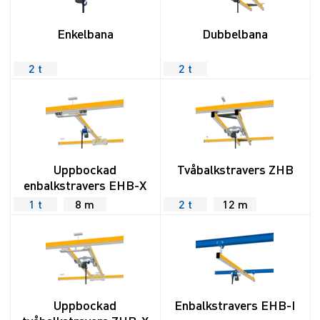
Enkelbana
Dubbelbana
2 t
2 t
Uppbockad
Tvåbalkstravers ZHB
enbalkstravers EHB-X
1 t
8 m
2 t
12 m
Uppbockad
Enbalkstravers EHB-I